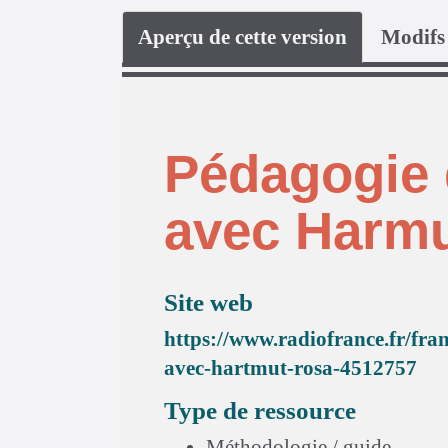
Aperçu de cette version
Modifs 
Pédagogie d
avec Harm
Site web
https://www.radiofrance.fr/fra
avec-hartmut-rosa-4512757
Type de ressource
Méthodologie / guide