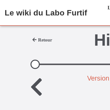
Aller au contenu principal
L
Le wiki du Labo Furtif
Hi
Retour
Version