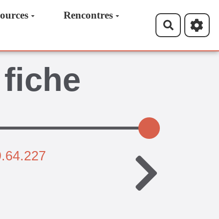
ources
Rencontres
Recherche
 fiche
9.64.227