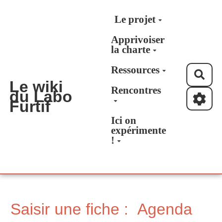
Aller au contenu principal
Le projet
Apprivoiser
la charte
Ressources
Rec
Le wiki
Rencontres
du Labo
Furtif
Ici on
expérimente
!
Saisir une fiche : Agenda