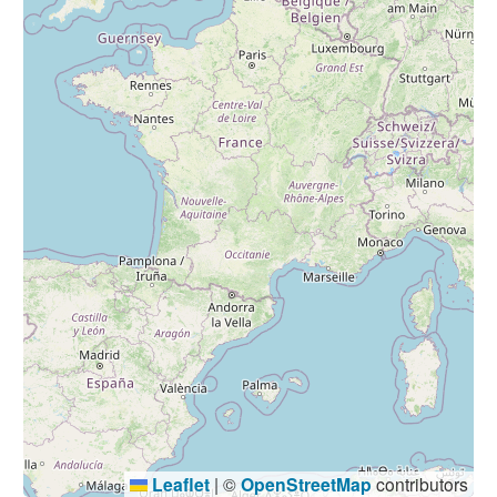
Leaflet
|
©
OpenStreetMap
contributors