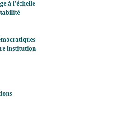
ge à l'échelle
tabilité
émocratiques
e institution
tions