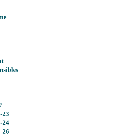
hme
nt
nsibles
?
-23
-24
-26