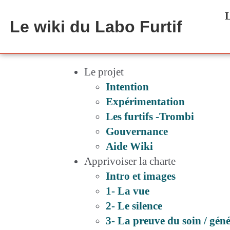
Aller au contenu principal
L
Le wiki du Labo Furtif
Le projet
Intention
Expérimentation
Les furtifs -Trombi
Gouvernance
Aide Wiki
Apprivoiser la charte
Intro et images
1- La vue
2- Le silence
3- La preuve du soin / gén