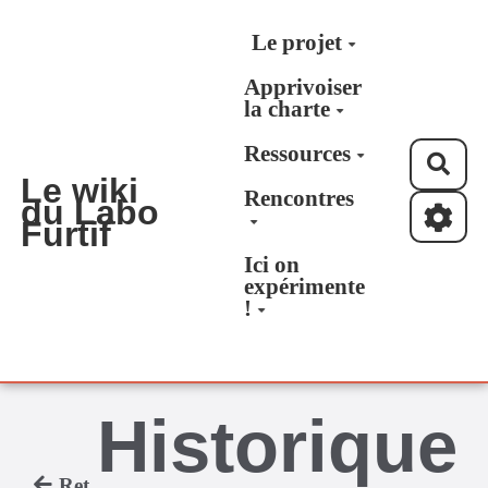
Aller au contenu principal
Le projet
Apprivoiser
la charte
Ressources
Rec
Le wiki
Rencontres
du Labo
Furtif
Ici on
expérimente
!
Historique
Retour