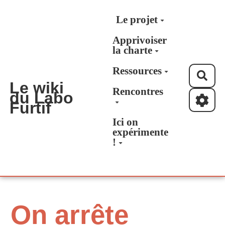
Aller au contenu principal
Le projet
Apprivoiser
la charte
Ressources
Rec
Le wiki
Rencontres
du Labo
Furtif
Ici on
expérimente
!
On arrête