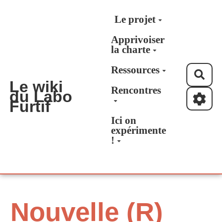
Aller au contenu principal
Le projet
Apprivoiser
la charte
Ressources
Rec
Le wiki
Rencontres
du Labo
Furtif
Ici on
expérimente
!
Nouvelle (R)