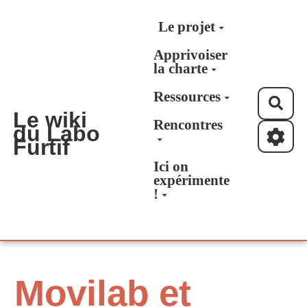
Aller au contenu principal
Le projet
Apprivoiser
la charte
Ressources
Rec
Le wiki
Rencontres
du Labo
Furtif
Ici on
expérimente
!
Movilab et