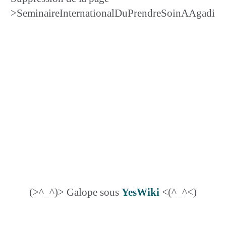
>SeminaireInternationalDuPrendreSoinAAgadi
(>^_^)> Galope sous
YesWiki
<(^_^<)