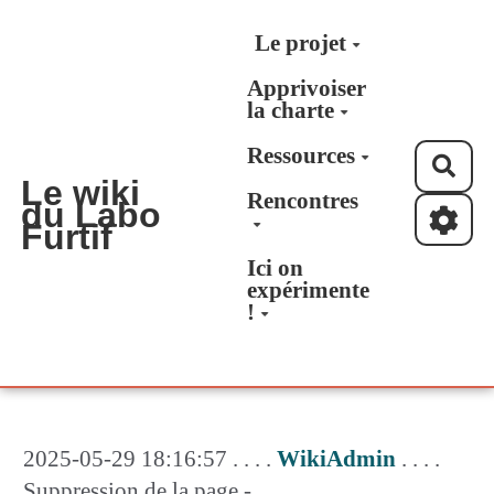
Aller au contenu principal
Le projet
Apprivoiser
la charte
Ressources
Rec
Le wiki
Rencontres
du Labo
Furtif
Ici on
expérimente
!
2025-05-29 18:16:57 . . . .
WikiAdmin
. . . .
Suppression de la page -