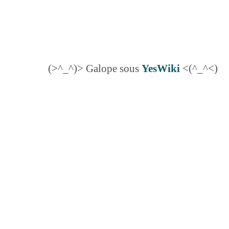
(>^_^)> Galope sous
YesWiki
<(^_^<)