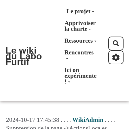
Aller au contenu principal
Le projet
Apprivoiser
la charte
Ressources
Rec
Le wiki
Rencontres
du Labo
Furtif
Ici on
expérimente
!
2024-10-17 17:45:38 . . . .
WikiAdmin
. . . .
Suppression de la page ->ActionsLocales