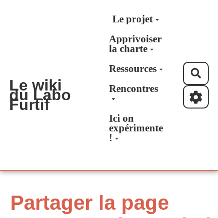
Aller au contenu principal
Le projet
Apprivoiser
la charte
Ressources
Rec
Le wiki
Rencontres
du Labo
Furtif
Ici on
expérimente
!
Partager la page