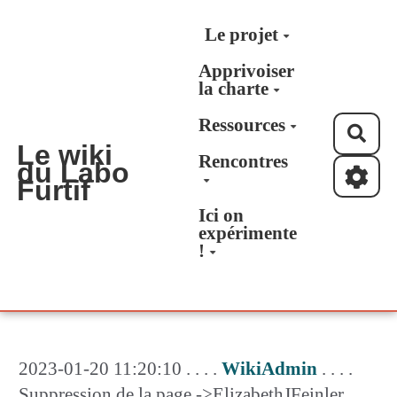
Aller au contenu principal
Le projet
Apprivoiser
la charte
Ressources
Rec
Le wiki
Rencontres
du Labo
Furtif
Ici on
expérimente
!
2023-01-20 11:20:10 . . . .
WikiAdmin
. . . .
Suppression de la page ->ElizabethJFeinler