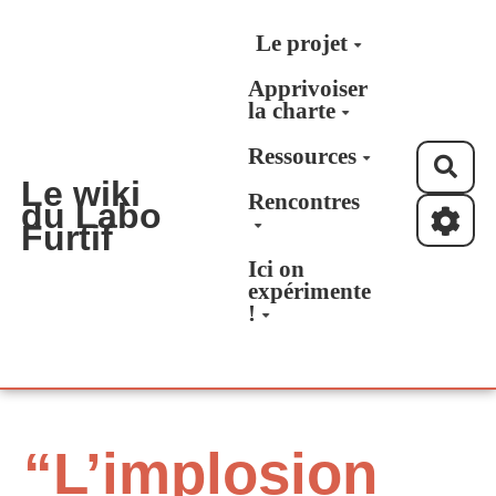
Aller au contenu principal
Le projet
Apprivoiser
la charte
Ressources
Rec
Le wiki
Rencontres
du Labo
Furtif
Ici on
expérimente
!
“L’implosion