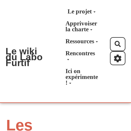
Aller au contenu principal
Le projet
Apprivoiser
la charte
Ressources
Rec
Le wiki
Rencontres
du Labo
Furtif
Ici on
expérimente
!
Les