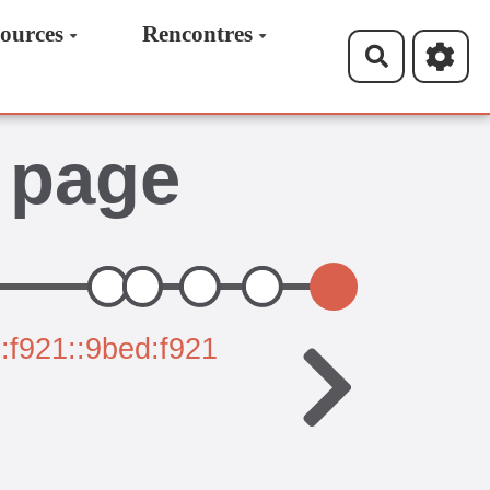
ources
Rencontres
Recherche
a page
:f921::9bed:f921