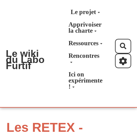
Aller au contenu principal
Le projet
Apprivoiser
la charte
Ressources
Rec
Le wiki
Rencontres
du Labo
Furtif
Ici on
expérimente
!
Les RETEX -