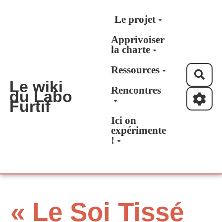
Aller au contenu principal
Le projet
Apprivoiser
la charte
Ressources
Rec
Le wiki
Rencontres
du Labo
Furtif
Ici on
expérimente
!
« Le Soi Tissé