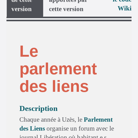
Wiki
version
cette version
Le
parlement
des liens
Description
Chaque année à Uzès, le
Parlement
des Liens
organise un forum avec le
journal Libération où habitant.e.s,