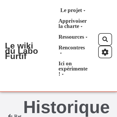
Aller au contenu principal
Le projet
Apprivoiser
la charte
Ressources
Rec
Le wiki
Rencontres
du Labo
Furtif
Ici on
expérimente
!
Historique
Retour