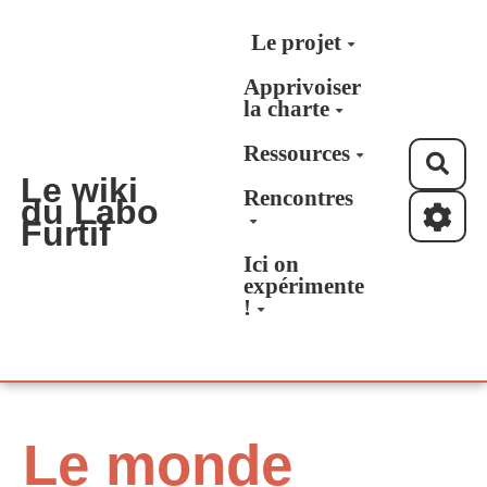
Aller au contenu principal
Le projet
Apprivoiser
la charte
Ressources
Rec
Le wiki
Rencontres
du Labo
Furtif
Ici on
expérimente
!
Le monde