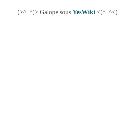
(>^_^)> Galope sous
YesWiki
<(^_^<)