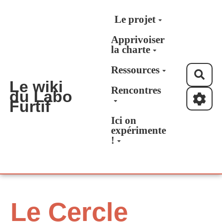
Aller au contenu principal
Le projet
Apprivoiser
la charte
Ressources
Rec
Le wiki
Rencontres
du Labo
Furtif
Ici on
expérimente
!
Le Cercle