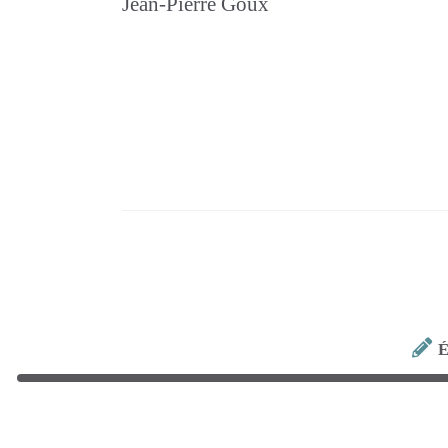
Jean-Pierre Goux
É