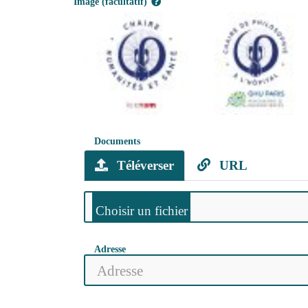
Image (facultatif)
Documents
Téléverser
URL
Adresse