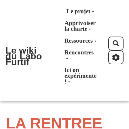
Aller au contenu principal
Le projet
Apprivoiser
la charte
Ressources
Rec
Le wiki
Rencontres
du Labo
Furtif
Ici on
expérimente
!
LA RENTREE