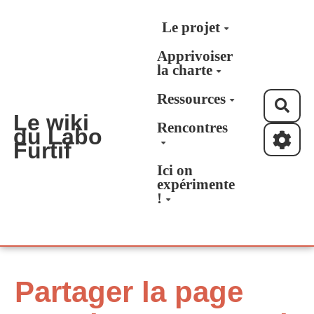
Aller au contenu principal
Le projet
Apprivoiser
la charte
Ressources
Rec
Le wiki
Rencontres
du Labo
Furtif
Ici on
expérimente
!
Partager la page