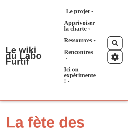
Aller au contenu principal
Le projet
Apprivoiser
la charte
Ressources
Rec
Le wiki
Rencontres
du Labo
Furtif
Ici on
expérimente
!
La fète des