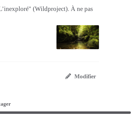
"L’inexploré" (Wildproject). À ne pas
Modifier
tager