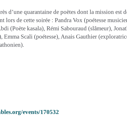
près d’une quarantaine de poètes dont la mission est d
nt lors de cette soirée : Pandra Vox (poétesse musici
 Abdi (Poète kasala), Rémi Sabouraud (slâmeur), Jon
, Emma Scali (poétesse), Anais Gauthier (exploratrice
athonien).
bles.org/events/170532