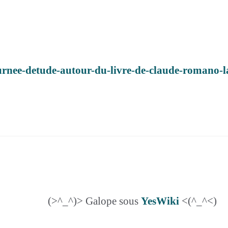
/journee-detude-autour-du-livre-de-claude-romano
(>^_^)> Galope sous
YesWiki
<(^_^<)