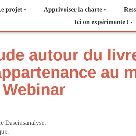
e projet
Apprivoiser la charte
Ress
Ici on expérimente !
ude autour du livr
appartenance au 
 Webinar
de Daseinsanalyse.
que.