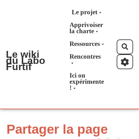
Aller au contenu principal
Le projet
Apprivoiser
la charte
Ressources
Rec
Le wiki
Rencontres
du Labo
Furtif
Ici on
expérimente
!
Partager la page