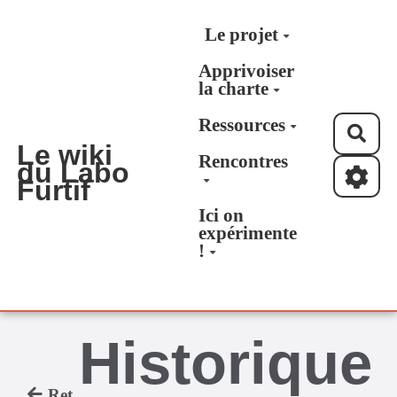
Aller au contenu principal
Le projet
Apprivoiser
la charte
Ressources
Rec
Le wiki
Rencontres
du Labo
Furtif
Ici on
expérimente
!
Historique
Retour