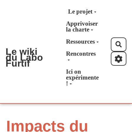
Aller au contenu principal
Le projet
Apprivoiser
la charte
Ressources
Rec
Le wiki
Rencontres
du Labo
Furtif
Ici on
expérimente
!
Impacts du