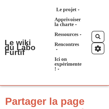
Aller au contenu principal
Le projet
Apprivoiser
la charte
Ressources
Rec
Le wiki
Rencontres
du Labo
Furtif
Ici on
expérimente
!
Partager la page