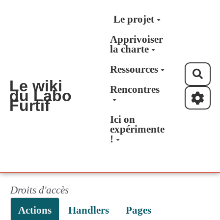
Aller au contenu principal
Le projet
Apprivoiser
la charte
Ressources
Rec
Le wiki
Rencontres
du Labo
Furtif
Ici on
expérimente
!
Droits d'accès
Actions
Handlers
Pages