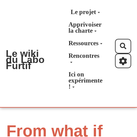
Aller au contenu principal
Le projet
Apprivoiser
la charte
Ressources
Rec
Le wiki
Rencontres
du Labo
Furtif
Ici on
expérimente
!
From what if