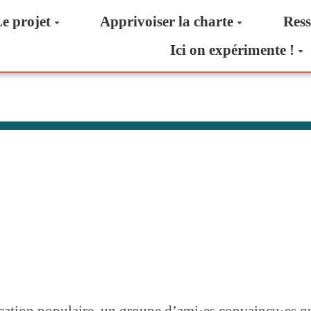
e projet
Apprivoiser la charte
Ress
Ici on expérimente !
ducation populaire, un groupe d’ami·es convaincu·e