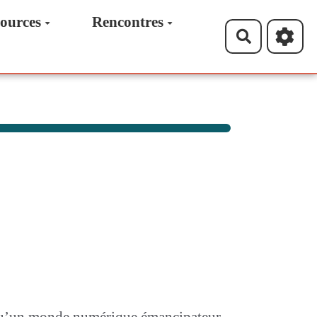
ources
Rencontres
Recherche
s qu’un monde numérique émancipateur