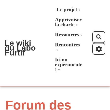
Aller au contenu principal
Le projet
Apprivoiser
la charte
Ressources
Rec
Le wiki
Rencontres
du Labo
Furtif
Ici on
expérimente
!
Forum des