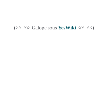
(>^_^)> Galope sous
YesWiki
<(^_^<)