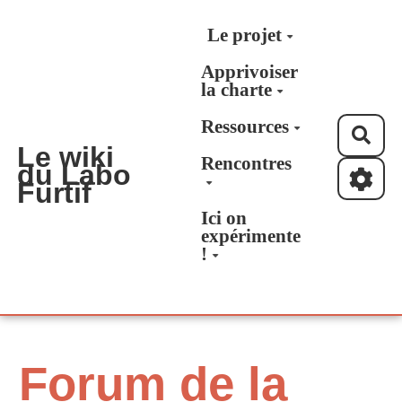
Aller au contenu principal
Le projet
Apprivoiser
la charte
Ressources
Rec
Le wiki
Rencontres
du Labo
Furtif
Ici on
expérimente
!
Forum de la