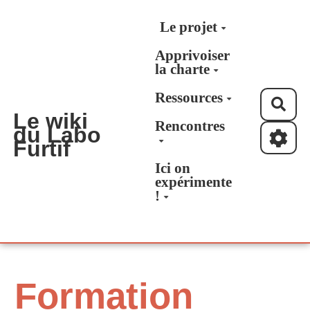
Aller au contenu principal
Le projet
Apprivoiser
la charte
Ressources
Rec
Le wiki
Rencontres
du Labo
Furtif
Ici on
expérimente
!
Formation