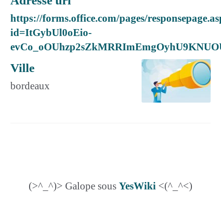
Adresse url
https://forms.office.com/pages/responsepage.a
id=ItGybUl0oEio-
evCo_oOUhzp2sZkMRRImEmgOyhU9KNUOU5
Ville
bordeaux
(>^_^)> Galope sous
YesWiki
<(^_^<)