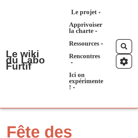
Aller au contenu principal
Le projet
Apprivoiser
la charte
Ressources
Rec
Le wiki
Rencontres
du Labo
Furtif
Ici on
expérimente
!
Fête des