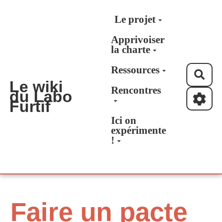
Aller au contenu principal
Le projet
Apprivoiser
la charte
Ressources
Rec
Le wiki
Rencontres
du Labo
Furtif
Ici on
expérimente
!
Faire un pacte