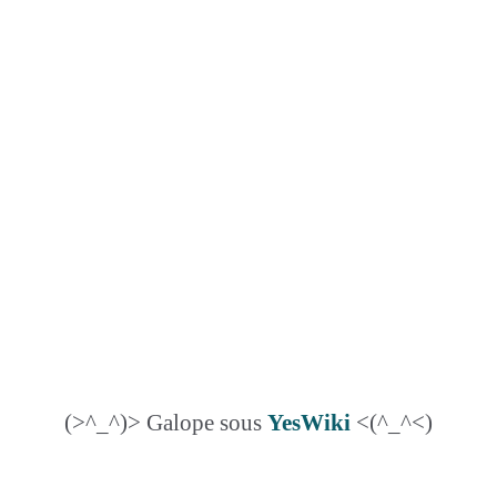
(>^_^)> Galope sous
YesWiki
<(^_^<)