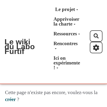
Aller au contenu principal
Le projet
Apprivoiser
la charte
Ressources
Rec
Le wiki
Rencontres
du Labo
Furtif
Ici on
expérimente
!
Cette page n'existe pas encore, voulez-vous la
créer
?