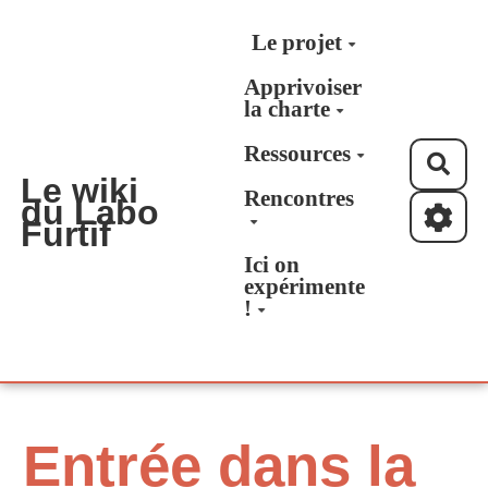
Aller au contenu principal
Le projet
Apprivoiser
la charte
Ressources
Rec
Le wiki
Rencontres
du Labo
Furtif
Ici on
expérimente
!
Entrée dans la