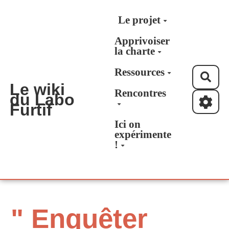
Aller au contenu principal
Le projet
Apprivoiser
la charte
Ressources
Rec
Le wiki
Rencontres
du Labo
Furtif
Ici on
expérimente
!
" Enquêter