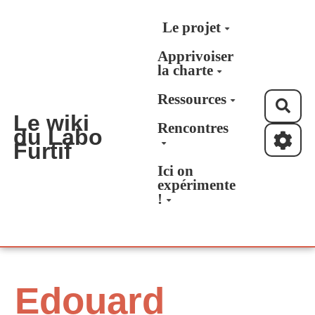
Aller au contenu principal
Le projet
Apprivoiser
la charte
Ressources
Rec
Le wiki
Rencontres
du Labo
Furtif
Ici on
expérimente
!
Edouard