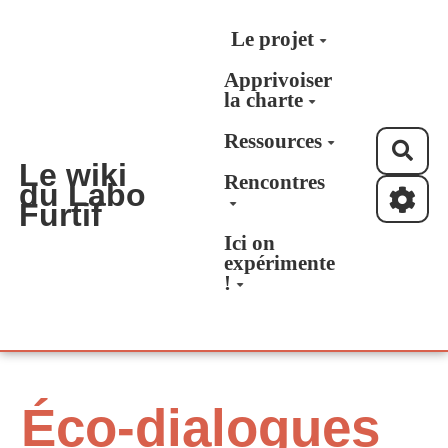
Aller au contenu principal
Le projet
Apprivoiser
la charte
Ressources
Rec
Le wiki
Rencontres
du Labo
Furtif
Ici on
expérimente
!
Éco-dialogues