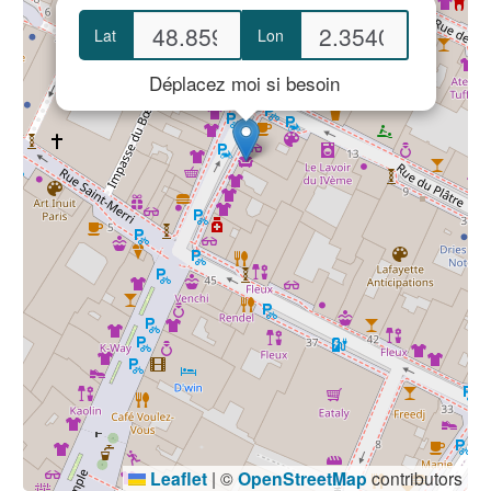
Lat
Lon
Déplacez moi si besoin
Leaflet
|
©
OpenStreetMap
contributors