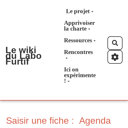
Aller au contenu principal
Le projet
Apprivoiser
la charte
Ressources
Rec
Le wiki
Rencontres
du Labo
Furtif
Ici on
expérimente
!
Saisir une fiche : Agenda