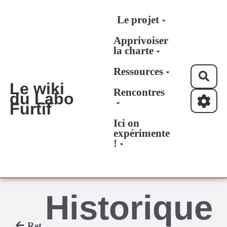
Aller au contenu principal
Le projet
Apprivoiser
la charte
Ressources
Rec
Le wiki
Rencontres
du Labo
Furtif
Ici on
expérimente
!
Historique
Retour