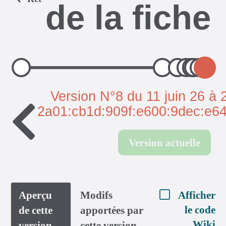
de la fiche
Version N°8 du 11 juin 26 à 
2a01:cb1d:909f:e600:9dec:e64
Version actuelle
Aperçu
Modifs
Afficher
le code
de cette
apportées par
Wiki
version
cette version