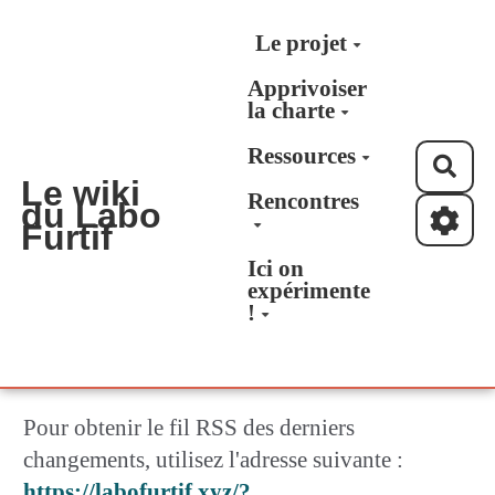
Aller au contenu principal
Le projet
Apprivoiser
la charte
Ressources
Rec
Le wiki
Rencontres
du Labo
Furtif
Ici on
expérimente
!
Pour obtenir le fil RSS des derniers
changements, utilisez l'adresse suivante :
https://labofurtif.xyz/?