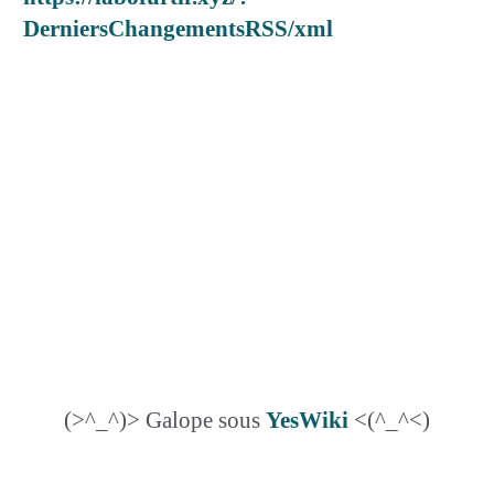
DerniersChangementsRSS/xml
(>^_^)> Galope sous
YesWiki
<(^_^<)