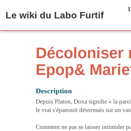
Aller au contenu principal
L
Le wiki du Labo Furtif
Décoloniser n
Epop& Mariet
Description
Depuis Platon, Doxa signiﬁe « la parole
le vrai s'épanouit désormais sur un v
Comment ne pas se laisser intimider pa