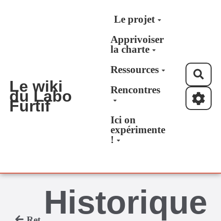
Aller au contenu principal
Le projet
Apprivoiser
la charte
Ressources
Rec
Le wiki
Rencontres
du Labo
Furtif
Ici on
expérimente
!
Historique
Retour